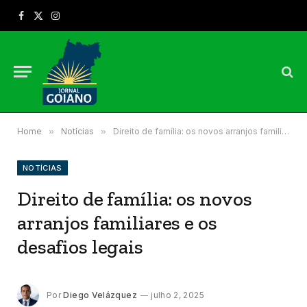
Facebook
X
Instagram
(Twitter)
Home
»
Notícias
»
Direito de família: os novos arranjos familiares e os desafios legais
NOTÍCIAS
Direito de família: os novos
arranjos familiares e os
desafios legais
Por
Diego Velázquez
julho 2, 2025