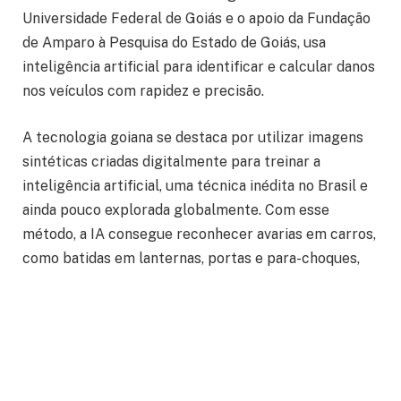
Universidade Federal de Goiás e o apoio da Fundação
de Amparo à Pesquisa do Estado de Goiás, usa
inteligência artificial para identificar e calcular danos
nos veículos com rapidez e precisão.
A tecnologia goiana se destaca por utilizar imagens
sintéticas criadas digitalmente para treinar a
inteligência artificial, uma técnica inédita no Brasil e
ainda pouco explorada globalmente. Com esse
método, a IA consegue reconhecer avarias em carros,
como batidas em lanternas, portas e para-choques,
mesmo sem precisar de grandes bancos de dados
reais. Essa inovação coloca Goiás na vanguarda do
desenvolvimento tecnológico em inteligência
artificial no país.
O principal benefício da tecnologia goiana é a