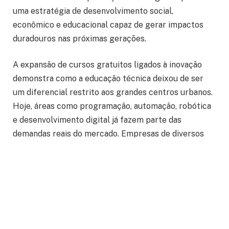
uma estratégia de desenvolvimento social,
econômico e educacional capaz de gerar impactos
duradouros nas próximas gerações.
A expansão de cursos gratuitos ligados à inovação
demonstra como a educação técnica deixou de ser
um diferencial restrito aos grandes centros urbanos.
Hoje, áreas como programação, automação, robótica
e desenvolvimento digital já fazem parte das
demandas reais do mercado. Empresas de diversos
segmentos procuram profissionais com
conhecimentos tecnológicos básicos e
intermediários, mesmo em funções que antes não
exigiam esse perfil. Nesse cenário, iniciativas
públicas voltadas à inclusão digital ganham relevância
por aproximarem jovens e adultos de competências