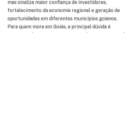
mas sinaliza maior confiança de investidores,
fortalecimento da economia regional e geração de
oportunidades em diferentes municípios goianos.
Para quem mora em Goiás, a principal dúvida é
compreender como esse avanço influencia o mercado
de trabalho, o comércio, os serviços e até mesmo a
renda das famílias. O cenário também desperta o
interesse de quem pretende abrir uma empresa ou
investir no estado. Com grandes cidades liderando os
registros e municípios do interior mantendo ritmo
consistente de crescimento, Goiás amplia sua
participação na economia nacional e fortalece um
ambiente considerado cada vez mais favorável para
empreendedores de diferentes segmentos. (
A
Redação
)