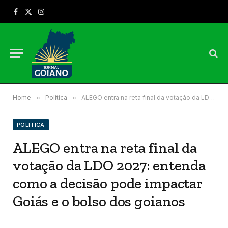
Facebook
X
Instagram
(Twitter)
Home
»
Política
»
ALEGO entra na reta final da votação da LDO 2027: entenda como a decisão pode impactar Goiás e o bolso dos goianos
POLÍTICA
ALEGO entra na reta final da
votação da LDO 2027: entenda
como a decisão pode impactar
Goiás e o bolso dos goianos