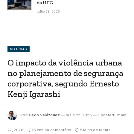
da UFG
julho 29, 2026
NOTÍCIAS
O impacto da violência urbana
no planejamento de segurança
corporativa, segundo Ernesto
Kenji Igarashi
Por
Diego Velázquez
maio 22, 2026
Updated:
maio
22, 2026
Nenhum comentário
5 Mins de leitura