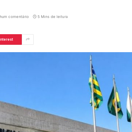
hum comentário
5 Mins de leitura
interest