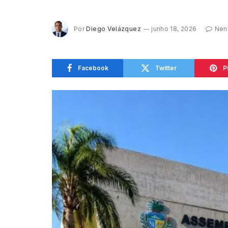
Por
Diego Velázquez
junho 18, 2026
Nen
Facebook
Twitter
P