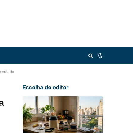
o estado
Escolha do editor
a