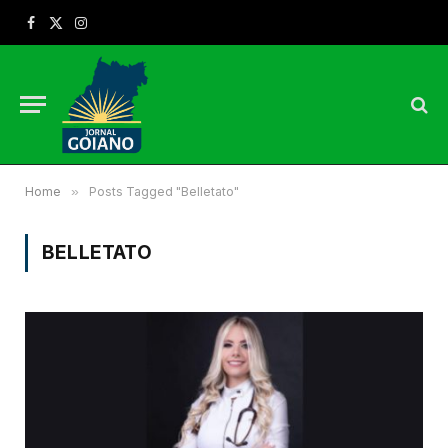
Facebook
X
Instagram
(Twitter)
Home
»
Posts Tagged "Belletato"
BELLETATO