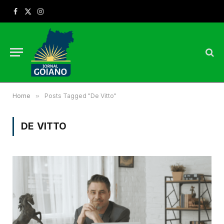
Facebook
X
Instagram
(Twitter)
Home
»
Posts Tagged "De Vitto"
DE VITTO