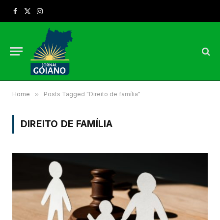
Facebook
X
Instagram
(Twitter)
Home
»
Posts Tagged "Direito de família"
DIREITO DE FAMÍLIA