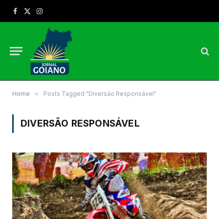
Facebook
X
Instagram
(Twitter)
Home
»
Posts Tagged "Diversão Responsável"
DIVERSÃO RESPONSÁVEL