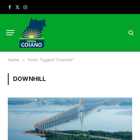
Facebook
X
Instagram
(Twitter)
Home
»
Posts Tagged "Downhill"
DOWNHILL