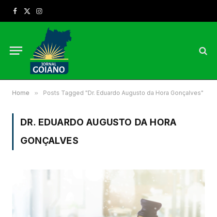
Facebook
X
Instagram
(Twitter)
Home
»
Posts Tagged "Dr. Eduardo Augusto da Hora Gonçalves"
DR. EDUARDO AUGUSTO DA HORA
GONÇALVES