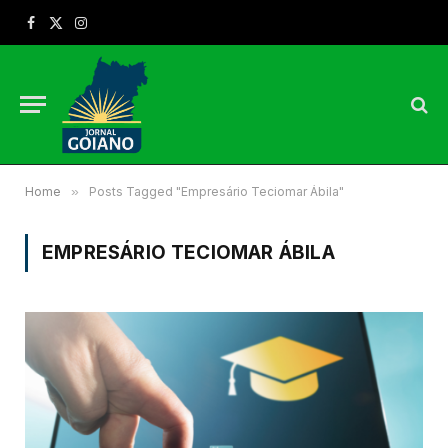
Facebook
X
Instagram
(Twitter)
Home
»
Posts Tagged "Empresário Teciomar Ábila"
EMPRESÁRIO TECIOMAR ÁBILA