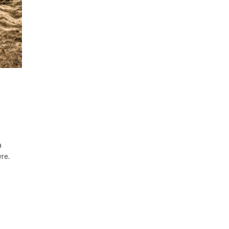
o
a
vre.