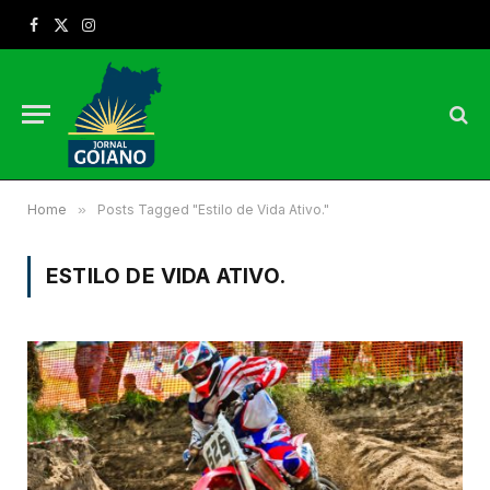
Facebook
X
Instagram
(Twitter)
Home
»
Posts Tagged "Estilo de Vida Ativo."
ESTILO DE VIDA ATIVO.