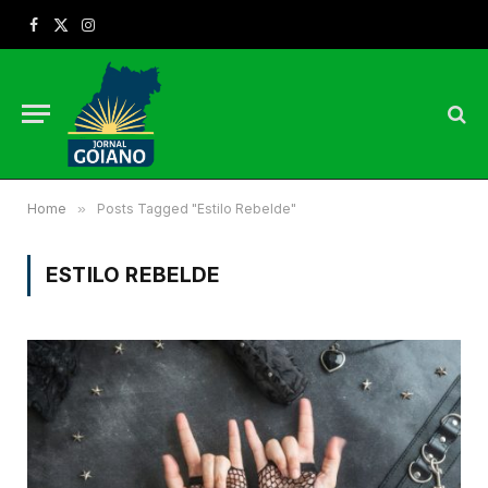
Facebook
X
Instagram
(Twitter)
Home
»
Posts Tagged "Estilo Rebelde"
ESTILO REBELDE