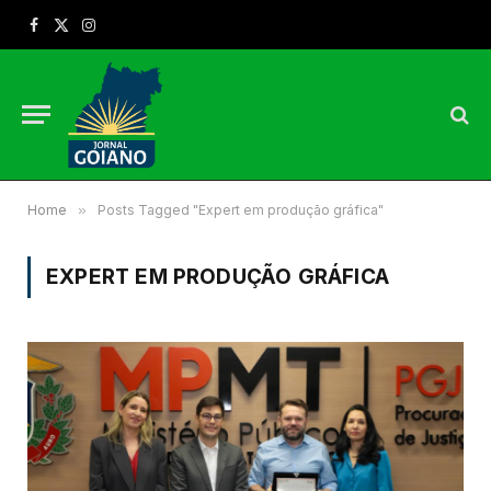
Facebook
X
Instagram
(Twitter)
Home
»
Posts Tagged "Expert em produção gráfica"
EXPERT EM PRODUÇÃO GRÁFICA