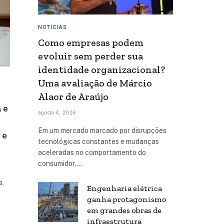
NOTÍCIAS
Como empresas podem
evoluir sem perder sua
identidade organizacional?
Uma avaliação de Márcio
Alaor de Araújo
 e
agosto 4, 2026
Em um mercado marcado por disrupções
 e
tecnológicas constantes e mudanças
aceleradas no comportamento do
consumidor,…
s,
Engenharia elétrica
ganha protagonismo
em grandes obras de
infraestrutura