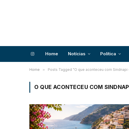
Home
Notícias
Política
Instagram
Home
»
Posts Tagged "O que aconteceu com Sindnapi –
O QUE ACONTECEU COM SINDNAPI