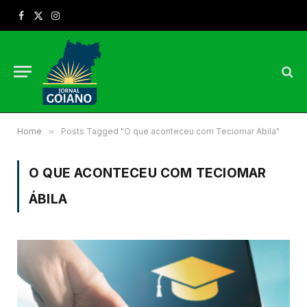
Facebook
X
Instagram
(Twitter)
Home
»
Posts Tagged "O que aconteceu com Teciomar Ábila"
O QUE ACONTECEU COM TECIOMAR
ÁBILA