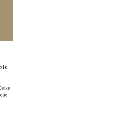
eis
Caixa
ação