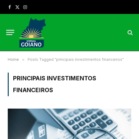
Facebook
X
Instagram
(Twitter)
Home
»
Posts Tagged "principais investimentos financeiros"
PRINCIPAIS INVESTIMENTOS
FINANCEIROS