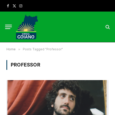
Facebook
X
Instagram
(Twitter)
Home
»
Posts Tagged "Professor"
PROFESSOR