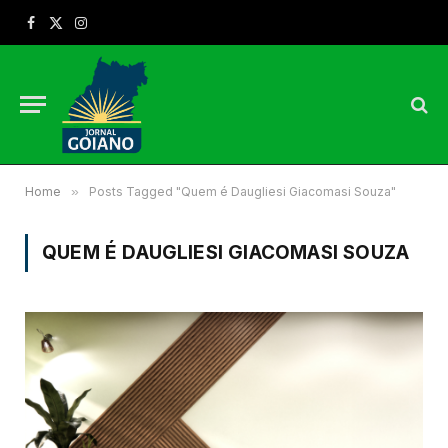
Facebook
X
Instagram
(Twitter)
Home
»
Posts Tagged "Quem é Daugliesi Giacomasi Souza"
QUEM É DAUGLIESI GIACOMASI SOUZA