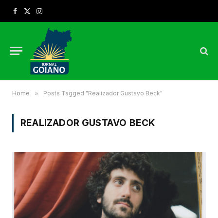
Facebook
X
Instagram
(Twitter)
Home
»
Posts Tagged "Realizador Gustavo Beck"
REALIZADOR GUSTAVO BECK