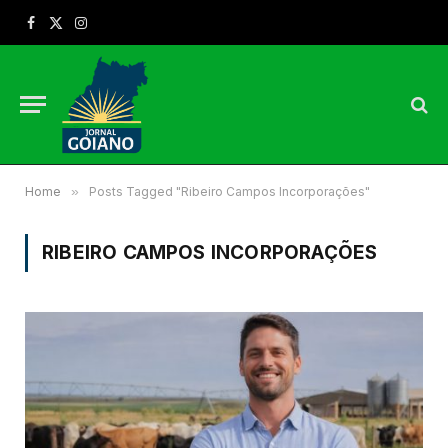
Facebook
X
Instagram
(Twitter)
Home
»
Posts Tagged "Ribeiro Campos Incorporações"
RIBEIRO CAMPOS INCORPORAÇÕES