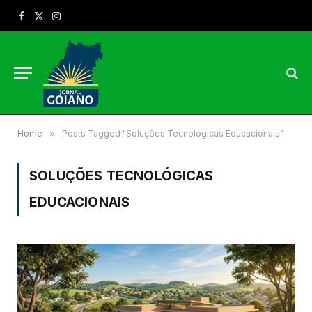
Facebook
X
Instagram
(Twitter)
Home
»
Posts Tagged "Soluções Tecnológicas Educacionais"
SOLUÇÕES TECNOLÓGICAS
EDUCACIONAIS