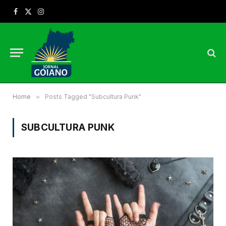
Facebook
X
Instagram
(Twitter)
Home
»
Posts Tagged "Subcultura Punk"
SUBCULTURA PUNK