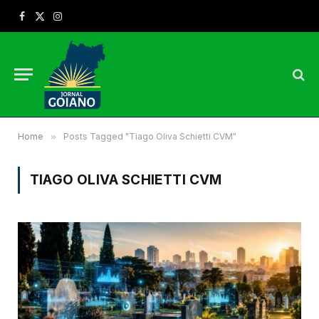
Facebook
X
Instagram
(Twitter)
Home
»
Posts Tagged "Tiago Oliva Schietti CVM"
TIAGO OLIVA SCHIETTI CVM