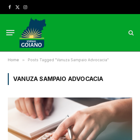
Facebook
X
Instagram
(Twitter)
Home
»
Posts Tagged "Vanuza Sampaio Advocacia"
VANUZA SAMPAIO ADVOCACIA