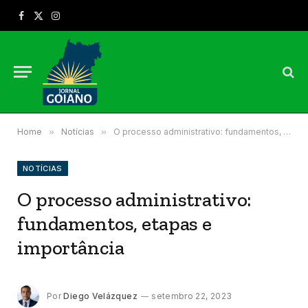
Facebook
X
Instagram
(Twitter)
Home
»
Notícias
»
O processo administrativo: fundamentos, etapas e importância
NOTÍCIAS
O processo administrativo:
fundamentos, etapas e
importância
Por
Diego Velázquez
setembro 22, 2023