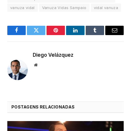
vanuza vidal
Vanuza Vidas Sampaio
vidal vanuza
Facebook
Twitter
Pinterest
LinkedIn
Tumblr
Email
Diego Velázquez
Website
POSTAGENS RELACIONADAS