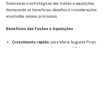
financeiras e estratégicas das fusões e aquisições,
destacando os benefícios, desafios e considerações
envolvidas nesses processos.
Benefícios das Fusões e Aquisições
Crescimento rápido:
para Maria Augusta Piran,
uma das principais razões para as M&A é o
crescimento acelerado. Empresas adquirem
concorrentes ou empresas complementares para
ampliar sua base de clientes, alcance geográfico
ou portfólio de produtos/serviços.
Acesso a novos mercados:
M&A permite que as
empresas entrem em novos mercados ou regiões
onde não possam ter uma presença significativa,
economizando tempo e recursos que seriam