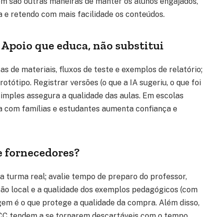
ém são outras maneiras de manter os alunos engajados,
a e retendo com mais facilidade os conteúdos.
: Apoio que educa, não substitui
stas de materiais, fluxos de teste e exemplos de relatório;
otótipo. Registrar versões (o que a IA sugeriu, o que foi
 simples assegura a qualidade das aulas. Em escolas
ia com famílias e estudantes aumenta confiança e
 fornecedores?
 turma real; avalie tempo de preparo do professor,
ição local e a qualidade dos exemplos pedagógicos (com
gem é o que protege a qualidade da compra. Além disso,
NCC tendem a se tornarem descartáveis com o tempo.