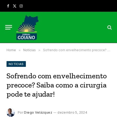
Facebook
X
Instagram
(Twitter)
Home
»
Notícias
»
Sofrendo com envelhecimento precoce? Saiba como a cirurgia pode te ajudar!
NOTÍCIAS
Sofrendo com envelhecimento
precoce? Saiba como a cirurgia
pode te ajudar!
Por
Diego Velázquez
dezembro 5, 2024