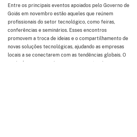
Entre os principais eventos apoiados pelo Governo de
Goiás em novembro estão aqueles que reúnem
profissionais do setor tecnológico, como feiras,
conferências e seminários. Esses encontros
promovem a troca de ideias e o compartilhamento de
novas soluções tecnológicas, ajudando as empresas
locais a se conectarem com as tendências globais. O
apoio do governo goiano a esses eventos é
fundamental para atrair empresas do setor e,
consequentemente, fomentar a criação de novos
negócios, além de impulsionar a geração de
empregos qualificados no estado.
O governo também investe no apoio a startups e
iniciativas inovadoras que surgem em Goiás. No
contexto dos eventos de tecnologia e inovação, é
comum que startups locais apresentem suas