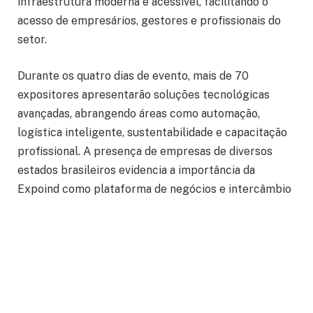
infraestrutura moderna e acessível, facilitando o
acesso de empresários, gestores e profissionais do
setor.
Durante os quatro dias de evento, mais de 70
expositores apresentarão soluções tecnológicas
avançadas, abrangendo áreas como automação,
logística inteligente, sustentabilidade e capacitação
profissional. A presença de empresas de diversos
estados brasileiros evidencia a importância da
Expoind como plataforma de negócios e intercâmbio
de conhecimento. Além disso, a feira promove
rodadas de negócios internacionais, ampliando as
oportunidades de inserção da indústria goiana em
mercados globais.
A Expoind 2025 também destaca a relevância da