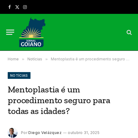
Facebook
X
Instagram
(Twitter)
Home
»
Notícias
»
Mentoplastia é um procedimento seguro para todas as idades?
NOTÍCIAS
Mentoplastia é um
procedimento seguro para
todas as idades?
Por
Diego Velázquez
outubro 31, 2025