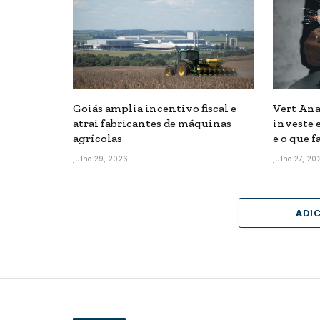
Goiás amplia incentivo fiscal e
Vert Ana
atrai fabricantes de máquinas
investe e
agrícolas
e o que f
julho 29, 2026
julho 27, 20
ADI