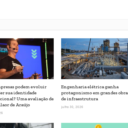
presas podem evoluir
Engenharia elétrica ganha
er sua identidade
protagonismo em grandes obra
cional? Uma avaliação de
de infraestrutura
laor de Araújo
julho 30, 2026
26