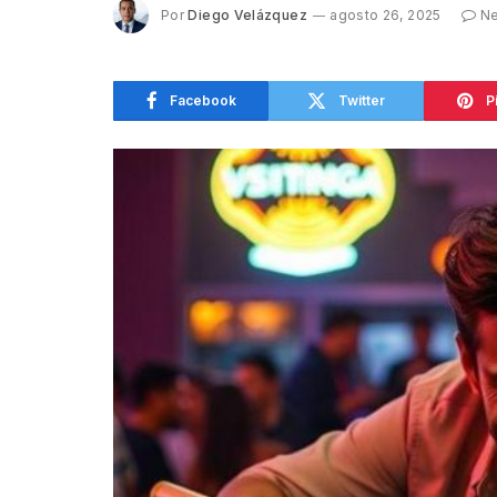
Por
Diego Velázquez
agosto 26, 2025
Ne
Facebook
Twitter
P