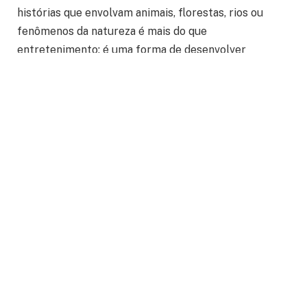
histórias que envolvam animais, florestas, rios ou
fenômenos da natureza é mais do que
entretenimento: é uma forma de desenvolver
conexões afetivas e críticas com o planeta. Através
de narrativas, a criança observa o mundo de fora e
também aprende a se observar nele.
Como a literatura infantil como
espelho da relação com a natureza
contribui para o desenvolvimento
ecológico
Quando uma criança se vê em um personagem que
cuida de uma árvore, que chora por um animal em
extinção ou que enfrenta um problema ambiental, ela