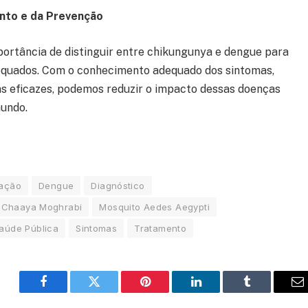
nto e da Prevenção
ortância de distinguir entre chikungunya e dengue para
equados. Com o conhecimento adequado dos sintomas,
s eficazes, podemos reduzir o impacto dessas doenças
undo.
zação
Dengue
Diagnóstico
a Chaaya Moghrabi
Mosquito Aedes Aegypti
aúde Pública
Sintomas
Tratamento
Facebook
Twitter
Pinterest
LinkedIn
Tumblr
E