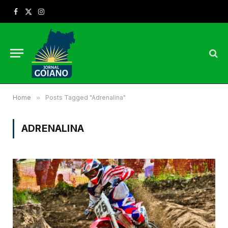
Facebook
X
Instagram
(Twitter)
Home
»
Posts Tagged "Adrenalina"
ADRENALINA