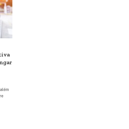
tiva
ongar
 além
re