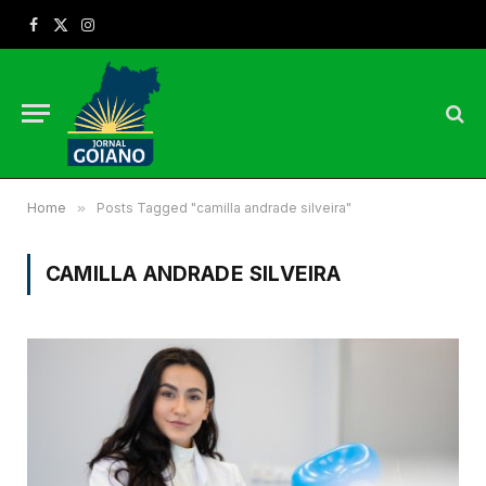
Facebook
X
Instagram
(Twitter)
Home
»
Posts Tagged "camilla andrade silveira"
CAMILLA ANDRADE SILVEIRA