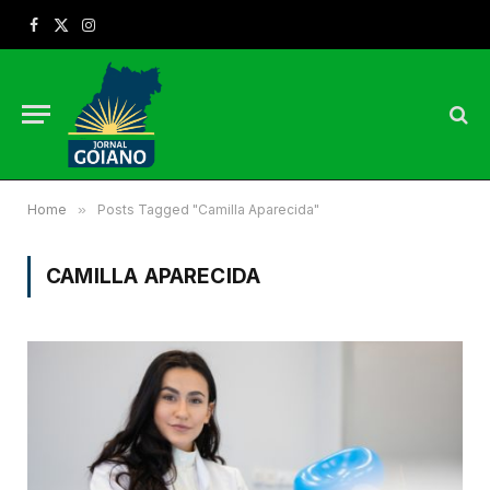
Facebook
X
Instagram
(Twitter)
Home
»
Posts Tagged "Camilla Aparecida"
CAMILLA APARECIDA