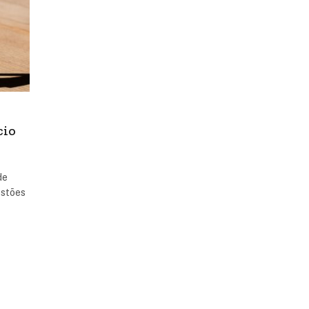
cio
de
estões