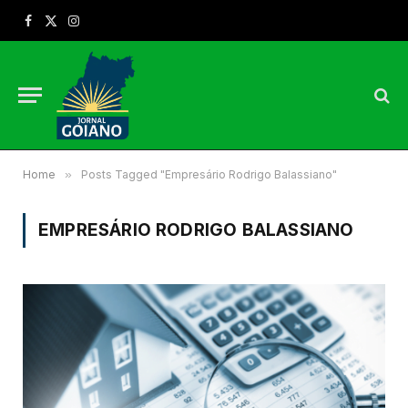
Facebook
X
Instagram
(Twitter)
Home
»
Posts Tagged "Empresário Rodrigo Balassiano"
EMPRESÁRIO RODRIGO BALASSIANO