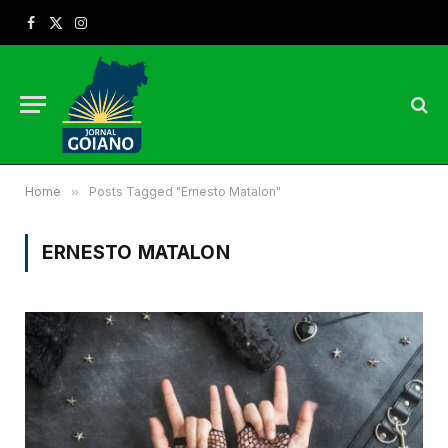
Facebook
X
Instagram
(Twitter)
Home
»
Posts Tagged "Ernesto Matalon"
ERNESTO MATALON