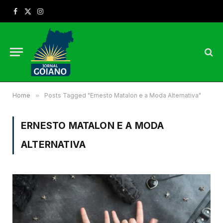
Facebook
X
Instagram
(Twitter)
Home
»
Posts Tagged "Ernesto Matalon e a Moda Alternativa"
ERNESTO MATALON E A MODA
ALTERNATIVA