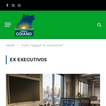
Facebook
X
Instagram
(Twitter)
Home
»
Posts Tagged "ex executivos"
EX EXECUTIVOS