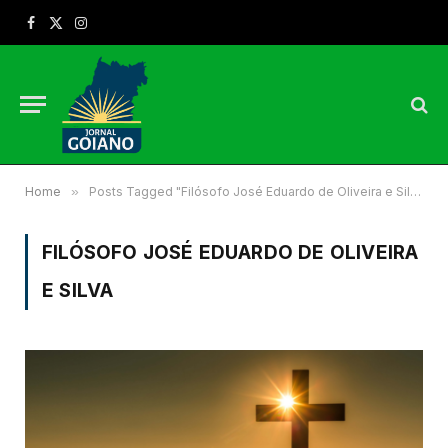
Facebook
X
Instagram
(Twitter)
Home
»
Posts Tagged "Filósofo José Eduardo de Oliveira e Silva"
FILÓSOFO JOSÉ EDUARDO DE OLIVEIRA
E SILVA