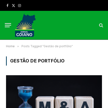
Facebook
X
Instagram
(Twitter)
Home
»
Posts Tagged "Gestão de portfólio"
GESTÃO DE PORTFÓLIO