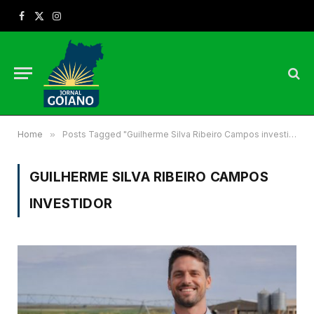
Facebook
X
Instagram
(Twitter)
Home
»
Posts Tagged "Guilherme Silva Ribeiro Campos investidor"
GUILHERME SILVA RIBEIRO CAMPOS
INVESTIDOR