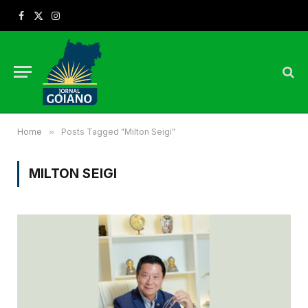
Facebook
X
Instagram
(Twitter)
Home
»
Posts Tagged "Milton Seigi"
MILTON SEIGI