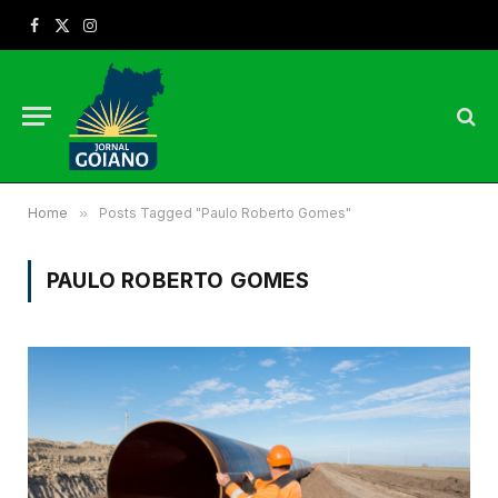
Facebook
X
Instagram
(Twitter)
Home
»
Posts Tagged "Paulo Roberto Gomes"
PAULO ROBERTO GOMES