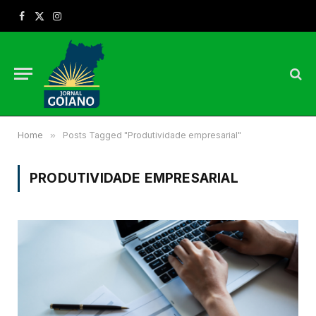
Facebook
X
Instagram
(Twitter)
Home
»
Posts Tagged "Produtividade empresarial"
PRODUTIVIDADE EMPRESARIAL